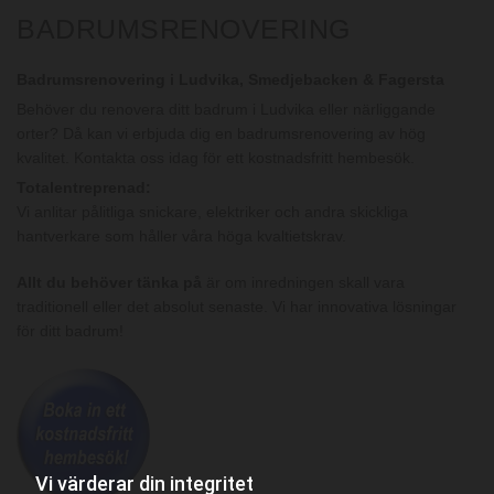
BADRUMSRENOVERING
Badrumsrenovering i Ludvika, Smedjebacken & Fagersta
Behöver du renovera ditt badrum i Ludvika eller närliggande
orter? Då kan vi erbjuda dig en badrumsrenovering av hög
kvalitet. Kontakta oss idag för ett kostnadsfritt hembesök.
Totalentreprenad:
Vi anlitar pålitliga snickare, elektriker och andra skickliga
hantverkare som håller våra höga kvaltietskrav.
Allt du behöver tänka på
är om inredningen skall vara
traditionell eller det absolut senaste. Vi har innovativa lösningar
för ditt badrum!
Vi värderar din integritet