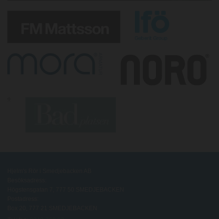
Hjelm's Rör i Smedjebacken AB
Besöksadress:
Högstensgatan 7, 777 50 SMEDJEBACKEN
Postadress:
Box 20, 777 21 SMEDJEBACKEN